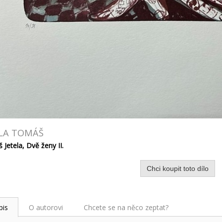
ELA TOMÁŠ
Jetela, Dvě ženy II.
Chci koupit toto dílo
pis
O autorovi
Chcete se na něco zeptat?