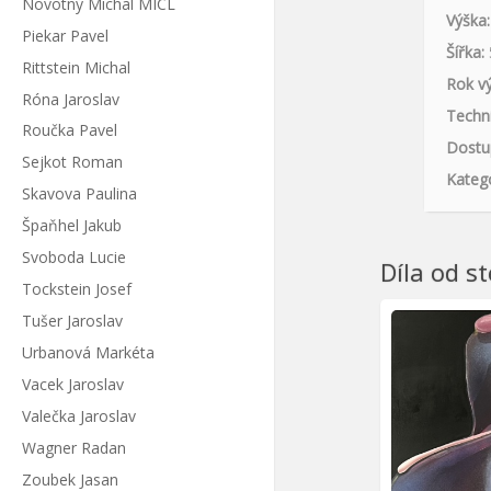
Novotný Michal MICL
Výška:
Piekar Pavel
Šířka:
Rittstein Michal
Rok vý
Róna Jaroslav
Techni
Roučka Pavel
Dostu
Sejkot Roman
Katego
Skavova Paulina
Špaňhel Jakub
Svoboda Lucie
Díla od s
Tockstein Josef
Tušer Jaroslav
Urbanová Markéta
Vacek Jaroslav
Valečka Jaroslav
Wagner Radan
Zoubek Jasan