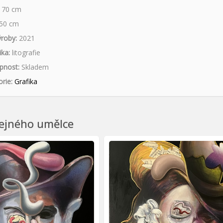
70
cm
50
cm
roby:
2021
ka:
litografie
pnost:
Skladem
rie:
Grafika
tejného umělce