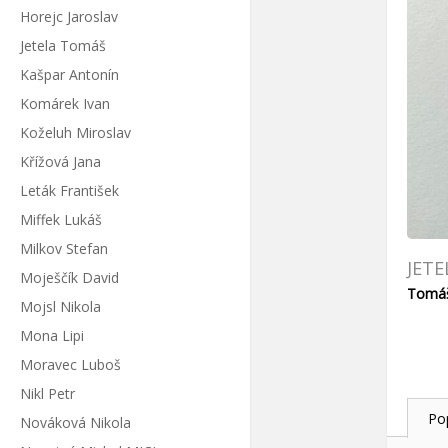
Horejc Jaroslav
Jetela Tomáš
Kašpar Antonín
Komárek Ivan
Koželuh Miroslav
Křížová Jana
Leták František
Miffek Lukáš
Milkov Stefan
JET
Moješčík David
Tomáš 
Mojsl Nikola
Mona Lipi
Moravec Luboš
Nikl Petr
Po
Nováková Nikola