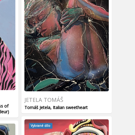
JETELA TOMÁŠ
ss of
Tomáš Jetela, Italian sweetheart
deur)
Vybrané dílo